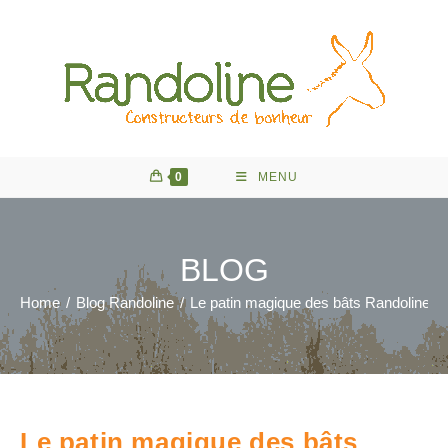
Skip
to
content
0
MENU
BLOG
Home
/
Blog Randoline
/
Le patin magique des bâts Randoline
Le patin magique des bâts