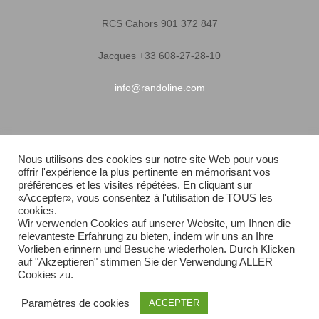
RCS Cahors 901 372 847
Jacques +33 608-27-28-10
info@randoline.com
Infos pratiques
Nous utilisons des cookies sur notre site Web pour vous
offrir l'expérience la plus pertinente en mémorisant vos
Garantie matériel
préférences et les visites répétées. En cliquant sur
«Accepter», vous consentez à l'utilisation de TOUS les
Conditions générales de vente
cookies.
Wir verwenden Cookies auf unserer Website, um Ihnen die
relevanteste Erfahrung zu bieten, indem wir uns an Ihre
Livraison rapide
Vorlieben erinnern und Besuche wiederholen. Durch Klicken
auf "Akzeptieren" stimmen Sie der Verwendung ALLER
Plan du site
Cookies zu.
Paramètres de cookies
ACCEPTER