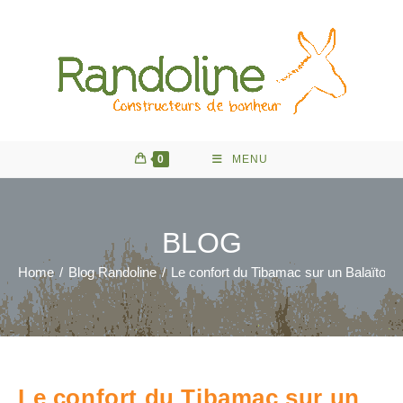
Skip
to
content
0
MENU
BLOG
Home
/
Blog Randoline
/
Le confort du Tibamac sur un Balaïtous
Le confort du Tibamac sur un