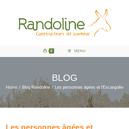
Skip
to
content
0
MENU
BLOG
Home
/
Blog Randoline
/
Les personnes âgées et l’Escargoline
Les personnes âgées et