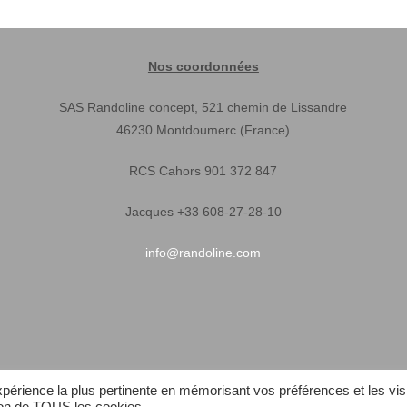
Nos coordonnées
SAS Randoline concept, 521 chemin de Lissandre
46230 Montdoumerc (France)
RCS Cahors 901 372 847
Jacques +33 608-27-28-10
info@randoline.com
expérience la plus pertinente en mémorisant vos préférences et les vis