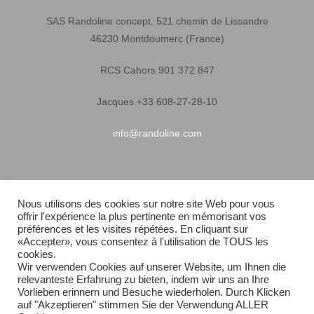
SAS Randoline concept, 521 chemin de Lissandre
46230 Montdoumerc (France)
RCS Cahors 901 372 847
Jacques +33 608-27-28-10
info@randoline.com
Infos pratiques
Nous utilisons des cookies sur notre site Web pour vous
offrir l'expérience la plus pertinente en mémorisant vos
Garantie matériel
préférences et les visites répétées. En cliquant sur
«Accepter», vous consentez à l'utilisation de TOUS les
Conditions générales de vente
cookies.
Wir verwenden Cookies auf unserer Website, um Ihnen die
relevanteste Erfahrung zu bieten, indem wir uns an Ihre
Livraison rapide
Vorlieben erinnern und Besuche wiederholen. Durch Klicken
auf "Akzeptieren" stimmen Sie der Verwendung ALLER
Plan du site