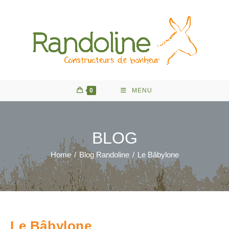
Skip
to
content
0
MENU
BLOG
Home
/
Blog Randoline
/
Le Bâbylone
Le Bâbylone