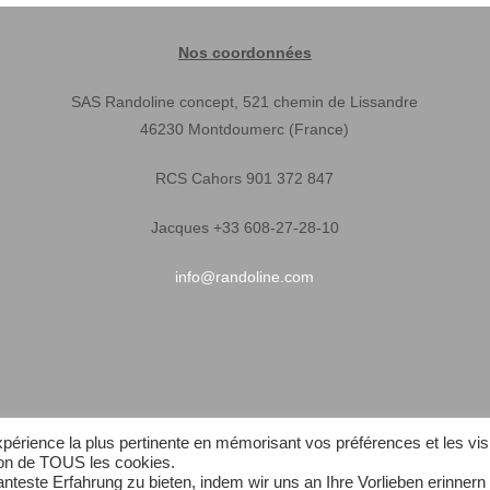
Nos coordonnées
SAS Randoline concept, 521 chemin de Lissandre
46230 Montdoumerc (France)
RCS Cahors 901 372 847
Jacques +33 608-27-28-10
info@randoline.com
expérience la plus pertinente en mémorisant vos préférences et les vis
tion de TOUS les cookies.
teste Erfahrung zu bieten, indem wir uns an Ihre Vorlieben erinnern