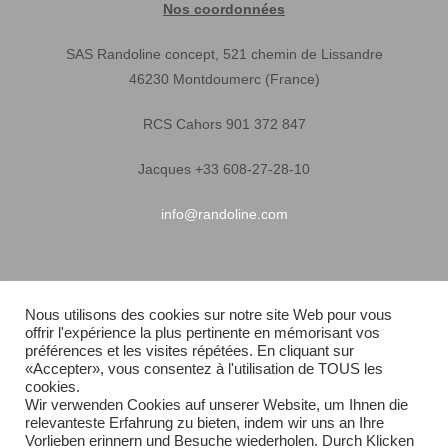
Nos coordonnées
SAS Randoline concept, 521 chemin de Lissandre
46230 Montdoumerc (France)
RCS Cahors 901 372 847
Jacques +33 608-27-28-10
info@randoline.com
Infos pratiques
Nous utilisons des cookies sur notre site Web pour vous
offrir l'expérience la plus pertinente en mémorisant vos
Garantie matériel
préférences et les visites répétées. En cliquant sur
«Accepter», vous consentez à l'utilisation de TOUS les
Conditions générales de vente
cookies.
Wir verwenden Cookies auf unserer Website, um Ihnen die
relevanteste Erfahrung zu bieten, indem wir uns an Ihre
Livraison rapide
Vorlieben erinnern und Besuche wiederholen. Durch Klicken