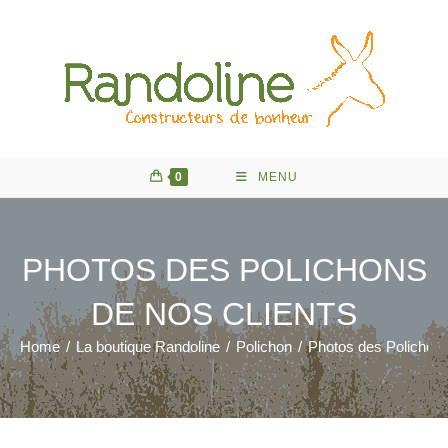
Skip
to
content
0
MENU
PHOTOS DES POLICHONS
DE NOS CLIENTS
Home
/
La boutique Randoline
/
Polichon
/
Photos des Polichons