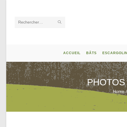
Skip
to
content
ENVOYER
Rechercher
LA
sur
RECHERCHE
ce
ACCUEIL
BÂTS
ESCARGOLI
site
PHOTOS 
Home
/