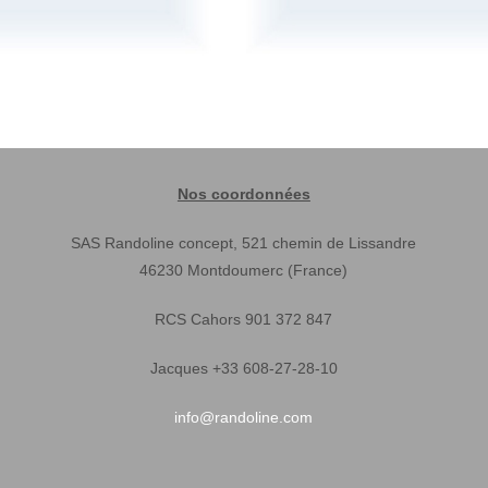
Nos coordonnées
SAS Randoline concept, 521 chemin de Lissandre
46230 Montdoumerc (France)
RCS Cahors 901 372 847
Jacques +33 608-27-28-10
info@randoline.com