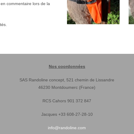
x en commentaire lors de la
tés.
Nos coordonnées
SAS Randoline concept, 521 chemin de Lissandre
46230 Montdoumerc (France)
RCS Cahors 901 372 847
Jacques +33 608-27-28-10
info@randoline.com