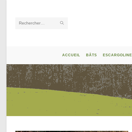
Skip
to
content
ENVOYER
Rechercher
LA
sur
RECHERCHE
ce
ACCUEIL
BÂTS
ESCARGOLINE
site