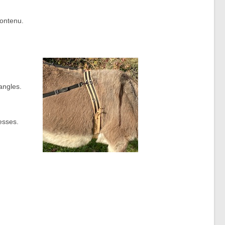
contenu.
sangles.
esses.