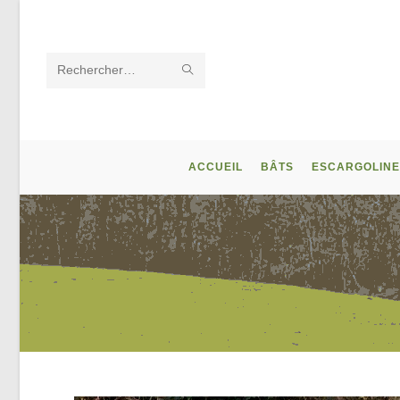
Skip
to
content
ENVOYER
Rechercher
LA
sur
RECHERCHE
ce
ACCUEIL
BÂTS
ESCARGOLINE
site