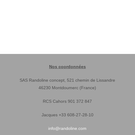
Nos coordonnées
SAS Randoline concept, 521 chemin de Lissandre
46230 Montdoumerc (France)
RCS Cahors 901 372 847
Jacques +33 608-27-28-10
info@randoline.com