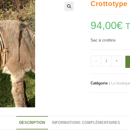
Crottotype
🔍
94,00
€
Sac à crottins
quantité
-
+
de
Crottotype
Catégorie :
La boutiqu
DESCRIPTION
INFORMATIONS COMPLÉMENTAIRES