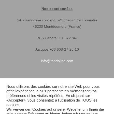
Nos coordonnées
SAS Randoline concept, 521 chemin de Lissandre
46230 Montdoumerc (France)
RCS Cahors 901 372 847
Jacques +33 608-27-28-10
info@randoline.com
Infos pratiques
Nous utilisons des cookies sur notre site Web pour vous
offrir l'expérience la plus pertinente en mémorisant vos
Garantie matériel
préférences et les visites répétées. En cliquant sur
«Accepter», vous consentez à l'utilisation de TOUS les
Conditions générales de vente
cookies.
Wir verwenden Cookies auf unserer Website, um Ihnen die