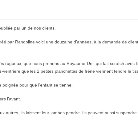
publiée par un de nos clients.
le créé par Randoline voici une douzaine d’années, à la demande de clien
u très rugueux, que nous prenons au Royaume-Uni, qui fait scratch avec la
ventrière que les 2 petites planchettes de frêne viennent tendre le tis
poignée pour que l’enfant se tienne.
ers l’avant.
x autres, ils laissent leur jambes pendre. Ils peuvent aussi suspendre d