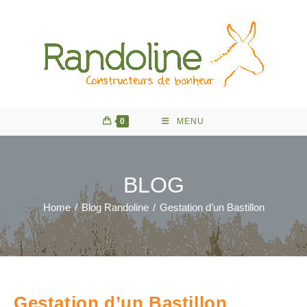
Skip
to
content
0
MENU
BLOG
Home
/
Blog Randoline
/
Gestation d’un Bastillon
Gestation d’un Bastillon