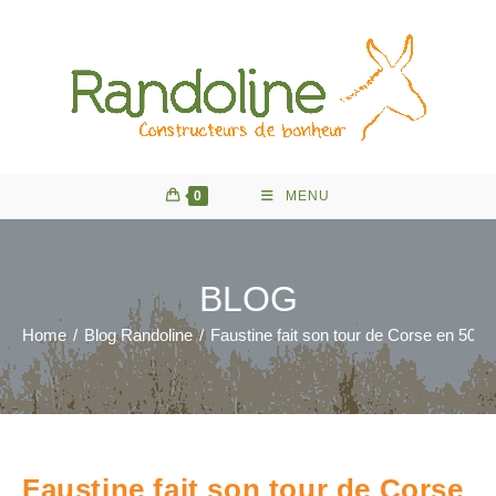
Skip
to
content
0
MENU
BLOG
Home
/
Blog Randoline
/
Faustine fait son tour de Corse en 50 jo
Faustine fait son tour de Corse