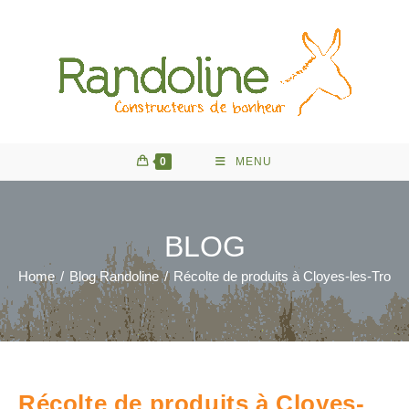
Skip
to
content
0
MENU
BLOG
Home
/
Blog Randoline
/
Récolte de produits à Cloyes-les-Trois-
Récolte de produits à Cloyes-