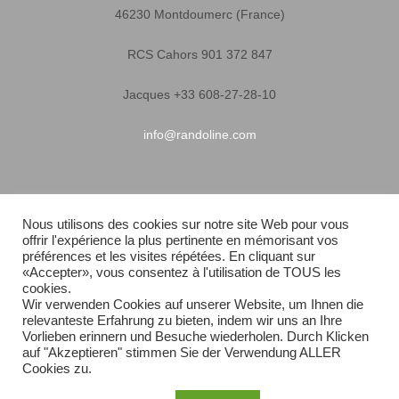
46230 Montdoumerc (France)
RCS Cahors 901 372 847
Jacques +33 608-27-28-10
info@randoline.com
Infos pratiques
Nous utilisons des cookies sur notre site Web pour vous
offrir l'expérience la plus pertinente en mémorisant vos
Garantie matériel
préférences et les visites répétées. En cliquant sur
«Accepter», vous consentez à l'utilisation de TOUS les
Conditions générales de vente
cookies.
Wir verwenden Cookies auf unserer Website, um Ihnen die
relevanteste Erfahrung zu bieten, indem wir uns an Ihre
Livraison rapide
Vorlieben erinnern und Besuche wiederholen. Durch Klicken
auf "Akzeptieren" stimmen Sie der Verwendung ALLER
Plan du site
Cookies zu.