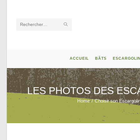
Skip
to
content
ENVOYER
Rechercher
LA
sur
RECHERCHE
ce
ACCUEIL
BÂTS
ESCARGOLI
site
LES PHOTOS DES ESC
Home
/
Choisir son Escargoli