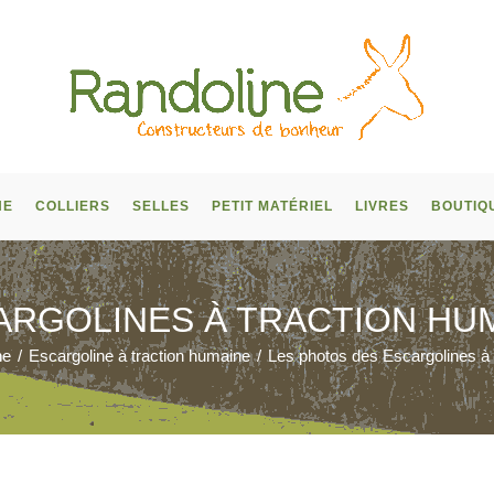
NE
COLLIERS
SELLES
PETIT MATÉRIEL
LIVRES
BOUTIQ
ARGOLINES À TRACTION HUM
ne
/
Escargoline à traction humaine
/
Les photos des Escargolines à 