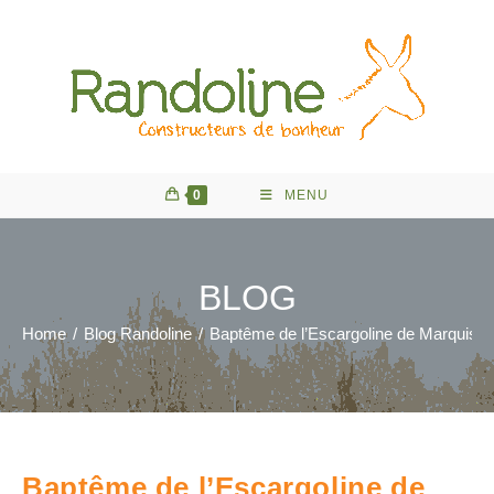
Skip
to
content
0
MENU
BLOG
Home
/
Blog Randoline
/
Baptême de l’Escargoline de Marquise 
Baptême de l’Escargoline de