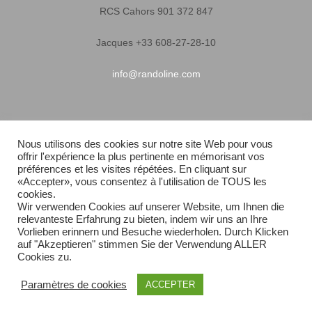
RCS Cahors 901 372 847
Jacques +33 608-27-28-10
info@randoline.com
Infos pratiques
Nous utilisons des cookies sur notre site Web pour vous
offrir l'expérience la plus pertinente en mémorisant vos
Garantie matériel
préférences et les visites répétées. En cliquant sur
«Accepter», vous consentez à l'utilisation de TOUS les
Conditions générales de vente
cookies.
Wir verwenden Cookies auf unserer Website, um Ihnen die
relevanteste Erfahrung zu bieten, indem wir uns an Ihre
Livraison rapide
Vorlieben erinnern und Besuche wiederholen. Durch Klicken
auf "Akzeptieren" stimmen Sie der Verwendung ALLER
Plan du site
Cookies zu.
Paramètres de cookies
ACCEPTER