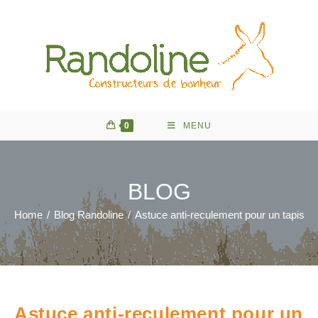
Skip
to
content
0
MENU
BLOG
Home
/
Blog Randoline
/
Astuce anti-reculement pour un tapis de
Astuce anti-reculement pour un