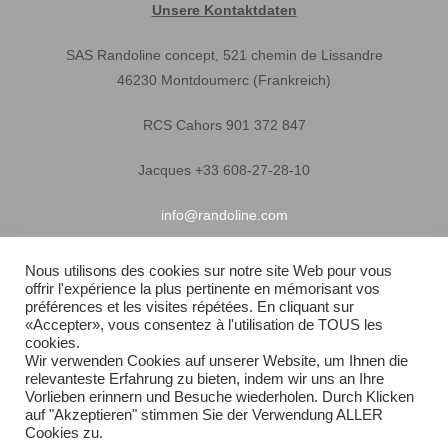
Unsere Kontaktdaten
SAS Randoline concept, 521 chemin de Lissandre
46230 Montdoumerc (Frankreich)
RCS Cahors 901 372 847
Jacques +33 608-27-28-10
info@randoline.com
Nous utilisons des cookies sur notre site Web pour vous
offrir l'expérience la plus pertinente en mémorisant vos
Nützliche Informationen
préférences et les visites répétées. En cliquant sur
«Accepter», vous consentez à l'utilisation de TOUS les
Garantie
cookies.
Wir verwenden Cookies auf unserer Website, um Ihnen die
relevanteste Erfahrung zu bieten, indem wir uns an Ihre
Allgemeine
Vorlieben erinnern und Besuche wiederholen. Durch Klicken
auf "Akzeptieren" stimmen Sie der Verwendung ALLER
Schnelle Lieferung
Cookies zu.