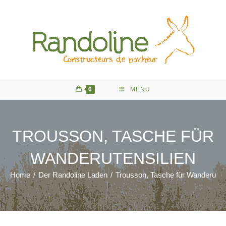
Zum
Inhalt
springen
0
MENÜ
TROUSSON, TASCHE FÜR
WANDERUTENSILIEN
Home
/
Der Randoline Laden
/
Trousson, Tasche für Wanderutens