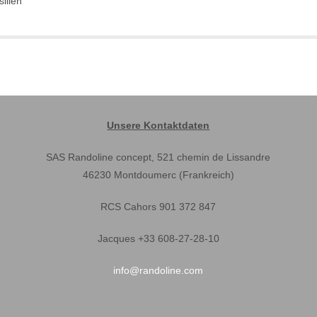
ilien
Unsere Kontaktdaten
SAS Randoline concept, 521 chemin de Lissandre
46230 Montdoumerc (Frankreich)
RCS Cahors 901 372 847
Jacques +33 608-27-28-10
info@randoline.com