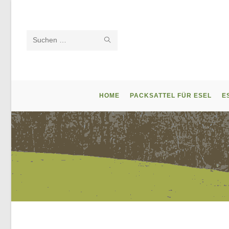
Zum
Inhalt
springen
SUCHE
Diese
STARTEN
Website
durchsuchen
HOME
PACKSATTEL FÜR ESEL
E