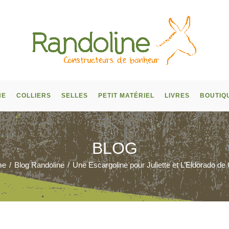
NE
COLLIERS
SELLES
PETIT MATÉRIEL
LIVRES
BOUTIQ
BLOG
me
/
Blog Randoline
/
Une Escargoline pour Juliette et L’Eldorado de