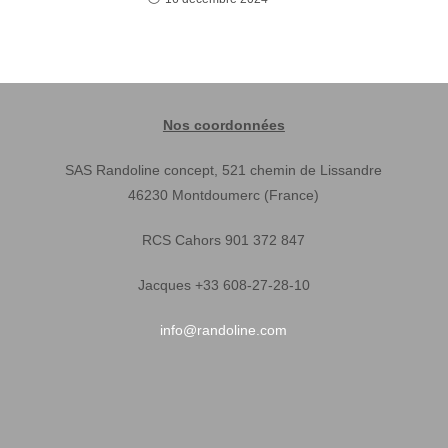
Nos coordonnées
SAS Randoline concept, 521 chemin de Lissandre
46230 Montdoumerc (France)
RCS Cahors 901 372 847
Jacques +33 608-27-28-10
info@randoline.com