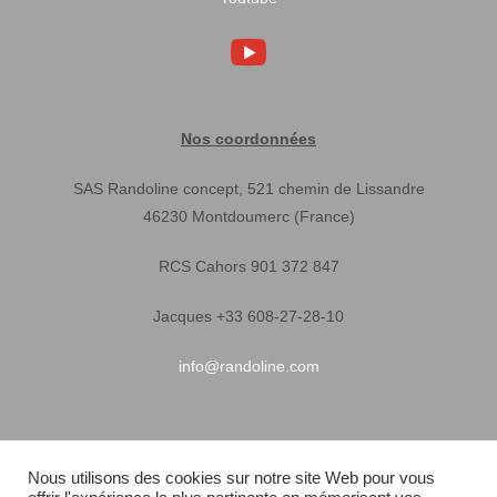
Nos coordonnées
SAS Randoline concept, 521 chemin de Lissandre
46230 Montdoumerc (France)
RCS Cahors 901 372 847
Jacques +33 608-27-28-10
info@randoline.com
Infos pratiques
Nous utilisons des cookies sur notre site Web pour vous