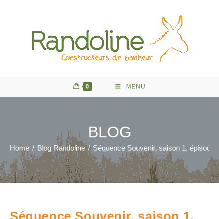
Skip
to
content
0
MENU
BLOG
Home
/
Blog Randoline
/
Séquence Souvenir, saison 1, épisode 
Séquence Souvenir, saison 1,