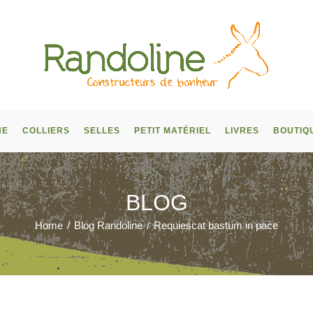
NE
COLLIERS
SELLES
PETIT MATÉRIEL
LIVRES
BOUTIQ
BLOG
Home
/
Blog Randoline
/
Requiescat bastum in pace