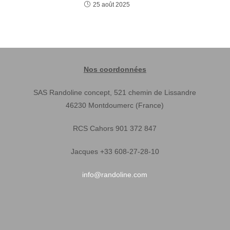
25 août 2025
Nos coordonnées
SAS Randoline concept, 521 chemin de Lissandre
46230 Montdoumerc (France)
RCS Cahors 901 372 847
Jacques +33 608-27-28-10
info@randoline.com