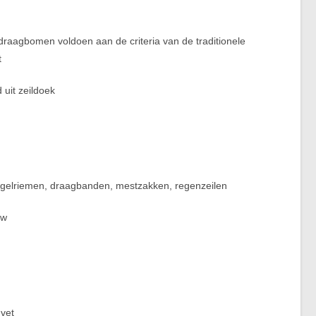
 draagbomen voldoen aan de criteria van de traditionele
t
 uit zeildoek
 beugelriemen, draagbanden, mestzakken, regenzeilen
uw
nvet