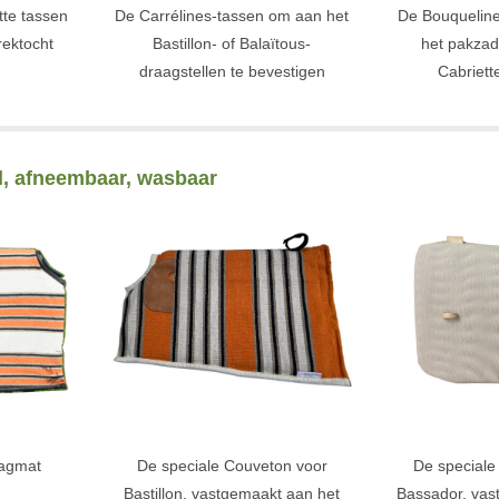
te tassen
De Carrélines-tassen om aan het
De Bouquelin
rektocht
Bastillon- of Balaïtous-
het pakzad
draagstellen te bevestigen
Cabriett
l, afneembaar, wasbaar
aagmat
De speciale Couveton voor
De speciale
Bastillon, vastgemaakt aan het
Bassador, vas