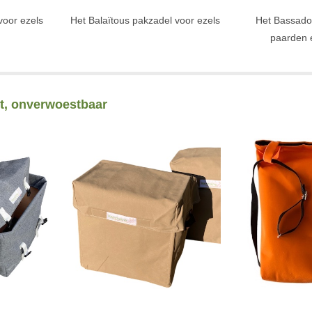
voor ezels
Het Balaïtous pakzadel voor ezels
Het Bassado
paarden 
ht, onverwoestbaar