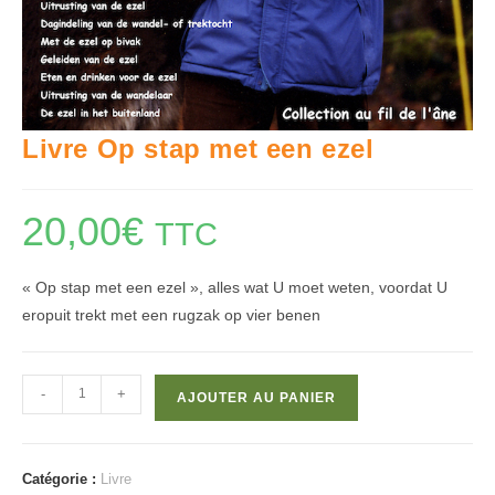
Livre Op stap met een ezel
20,00
€
TTC
« Op stap met een ezel », alles wat U moet weten, voordat U
eropuit trekt met een rugzak op vier benen
quantité
-
+
AJOUTER AU PANIER
de
Livre
Op
Catégorie :
Livre