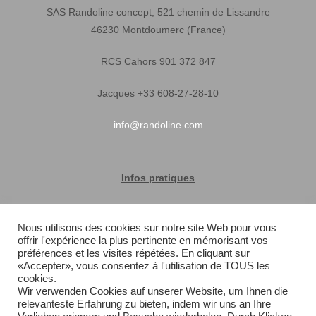
SAS Randoline concept, 521 chemin de Lissandre
46230 Montdoumerc (France)
RCS Cahors 901 372 847
Jacques +33 608-27-28-10
info@randoline.com
Infos pratiques
Garantie matériel
Nous utilisons des cookies sur notre site Web pour vous
offrir l'expérience la plus pertinente en mémorisant vos
Conditions générales de vente
préférences et les visites répétées. En cliquant sur
«Accepter», vous consentez à l'utilisation de TOUS les
Livraison rapide
cookies.
Wir verwenden Cookies auf unserer Website, um Ihnen die
relevanteste Erfahrung zu bieten, indem wir uns an Ihre
Plan du site