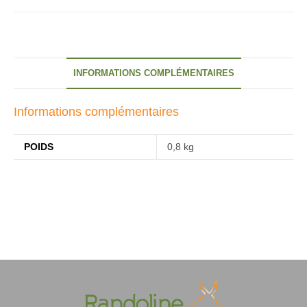
stap
met
een
ezel
INFORMATIONS COMPLÉMENTAIRES
Informations complémentaires
POIDS
0,8 kg