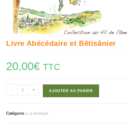
Livre Abécédaire et Bêtisânier
20,00
€
TTC
quantité
-
+
AJOUTER AU PANIER
de
Livre
Abécédaire
Catégorie :
La boutique
et
Bêtisânier