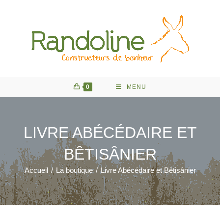
Skip
to
content
0
MENU
LIVRE ABÉCÉDAIRE ET
BÊTISÂNIER
Accueil
/
La boutique
/
Livre Abécédaire et Bêtisânier