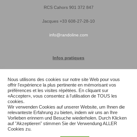
RCS Cahors 901 372 847
Jacques +33 608-27-28-10
info@randoline.com
Infos pratiques
Garantie matériel
Nous utilisons des cookies sur notre site Web pour vous
offrir l'expérience la plus pertinente en mémorisant vos
Conditions générales de vente
préférences et les visites répétées. En cliquant sur
«Accepter», vous consentez à l'utilisation de TOUS les
Livraison rapide
cookies.
Wir verwenden Cookies auf unserer Website, um Ihnen die
relevanteste Erfahrung zu bieten, indem wir uns an Ihre
Plan du site
Vorlieben erinnern und Besuche wiederholen. Durch Klicken
auf "Akzeptieren" stimmen Sie der Verwendung ALLER
Cookies zu.