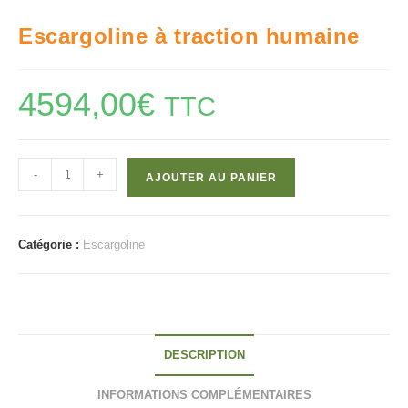
Escargoline à traction humaine
4594,00
€
TTC
quantité
-
+
AJOUTER AU PANIER
de
Escargoline
à
Catégorie :
Escargoline
traction
humaine
DESCRIPTION
INFORMATIONS COMPLÉMENTAIRES