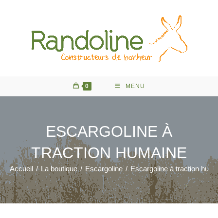
Skip
to
content
0
MENU
ESCARGOLINE À
TRACTION HUMAINE
Accueil
/
La boutique
/
Escargoline
/
Escargoline à traction hum