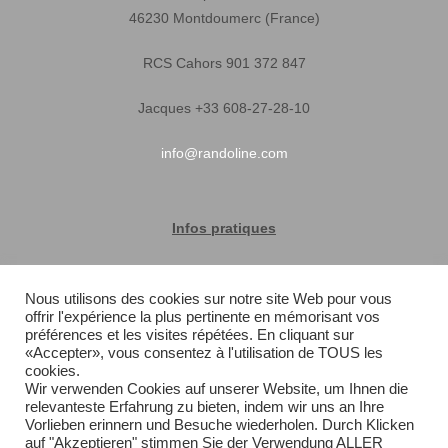
46230 Montdoumerc (France)
RCS Cahors 901 372 847
Jacques +33 608-27-28-10
info@randoline.com
Infos pratiques
Garantie matériel
Nous utilisons des cookies sur notre site Web pour vous
offrir l'expérience la plus pertinente en mémorisant vos
Conditions générales de vente
préférences et les visites répétées. En cliquant sur
«Accepter», vous consentez à l'utilisation de TOUS les
Livraison rapide
cookies.
Wir verwenden Cookies auf unserer Website, um Ihnen die
relevanteste Erfahrung zu bieten, indem wir uns an Ihre
Plan du site
Vorlieben erinnern und Besuche wiederholen. Durch Klicken
auf "Akzeptieren" stimmen Sie der Verwendung ALLER