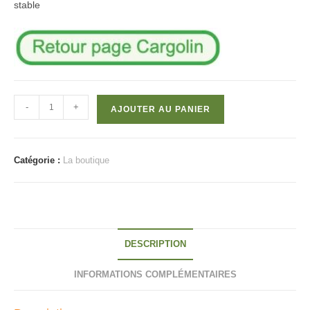
stable
quantité
-
+
AJOUTER AU PANIER
de
Lot
de
Catégorie :
La boutique
2
Bras
horizontaux
DESCRIPTION
INFORMATIONS COMPLÉMENTAIRES