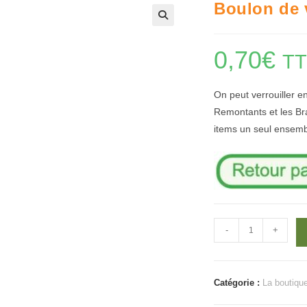
Boulon de 
🔍
0,70
€
T
On peut verrouiller e
Remontants et les Bra
items un seul ensemble
quantité
-
+
de
Boulon
de
Catégorie :
La boutiqu
verrouillage