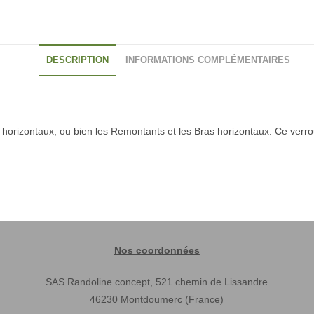
DESCRIPTION
INFORMATIONS COMPLÉMENTAIRES
 horizontaux, ou bien les Remontants et les Bras horizontaux. Ce verro
Nos coordonnées
SAS Randoline concept, 521 chemin de Lissandre
46230 Montdoumerc (France)