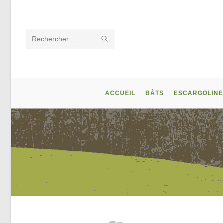
Skip
to
content
ENVOYER
Rechercher
LA
sur
RECHERCHE
ce
ACCUEIL
BÂTS
ESCARGOLINE
site