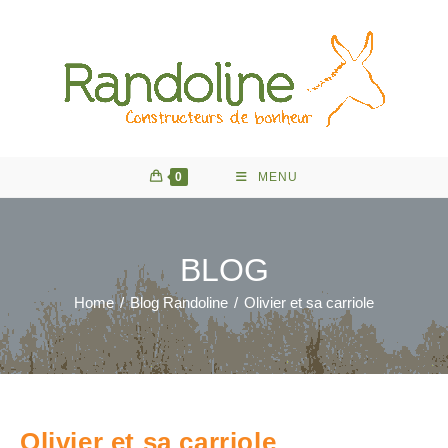
Skip
to
content
0
MENU
BLOG
Home
/
Blog Randoline
/
Olivier et sa carriole
Olivier et sa carriole