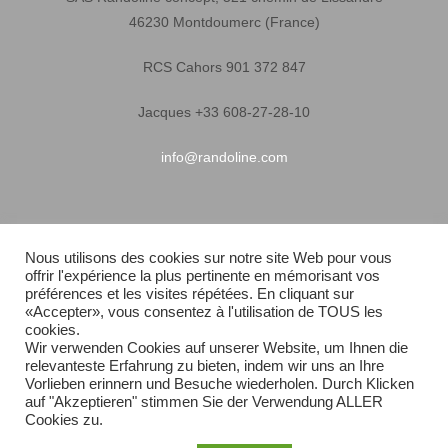
46230 Montdoumerc (France)
RCS Cahors 901 372 847
Jacques +33 608-27-28-10
info@randoline.com
Infos pratiques
Nous utilisons des cookies sur notre site Web pour vous
offrir l'expérience la plus pertinente en mémorisant vos
Garantie matériel
préférences et les visites répétées. En cliquant sur
«Accepter», vous consentez à l'utilisation de TOUS les
Conditions générales de vente
cookies.
Wir verwenden Cookies auf unserer Website, um Ihnen die
relevanteste Erfahrung zu bieten, indem wir uns an Ihre
Livraison rapide
Vorlieben erinnern und Besuche wiederholen. Durch Klicken
auf "Akzeptieren" stimmen Sie der Verwendung ALLER
Plan du site
Cookies zu.