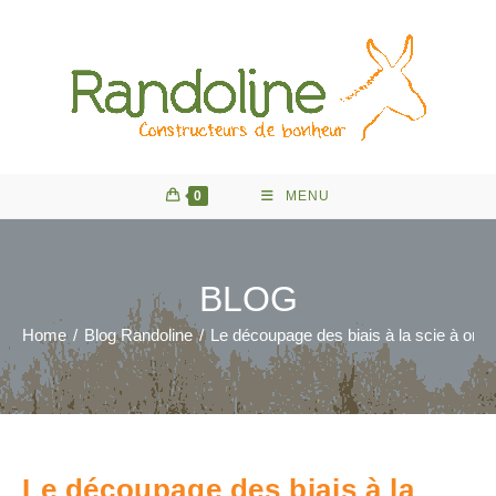
Skip
to
content
0
MENU
BLOG
Home
/
Blog Randoline
/
Le découpage des biais à la scie à ongl
Le découpage des biais à la