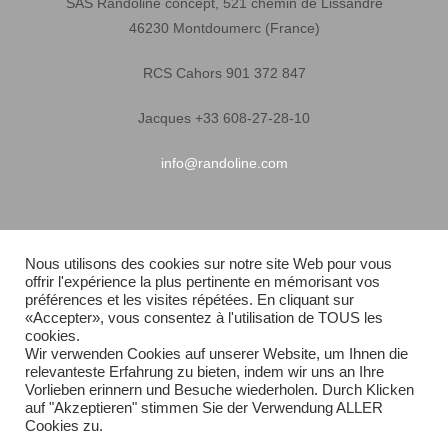
SAS Randoline concept, 521 chemin de Lissandre
46230 Montdoumerc (France)
RCS Cahors 901 372 847
Jacques +33 608-27-28-10
info@randoline.com
Infos pratiques
Nous utilisons des cookies sur notre site Web pour vous
offrir l'expérience la plus pertinente en mémorisant vos
Garantie matériel
préférences et les visites répétées. En cliquant sur
«Accepter», vous consentez à l'utilisation de TOUS les
Conditions générales de vente
cookies.
Wir verwenden Cookies auf unserer Website, um Ihnen die
relevanteste Erfahrung zu bieten, indem wir uns an Ihre
Livraison rapide
Vorlieben erinnern und Besuche wiederholen. Durch Klicken
auf "Akzeptieren" stimmen Sie der Verwendung ALLER
Plan du site
Cookies zu.