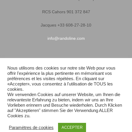
RCS Cahors 901 372 847
Jacques +33 608-27-28-10
info@randoline.com
Infos pratiques
Nous utilisons des cookies sur notre site Web pour vous
offrir l'expérience la plus pertinente en mémorisant vos
Garantie matériel
préférences et les visites répétées. En cliquant sur
«Accepter», vous consentez à l'utilisation de TOUS les
Conditions générales de vente
cookies.
Wir verwenden Cookies auf unserer Website, um Ihnen die
relevanteste Erfahrung zu bieten, indem wir uns an Ihre
Livraison rapide
Vorlieben erinnern und Besuche wiederholen. Durch Klicken
auf "Akzeptieren" stimmen Sie der Verwendung ALLER
Plan du site
Cookies zu.
Paramètres de cookies
ACCEPTER