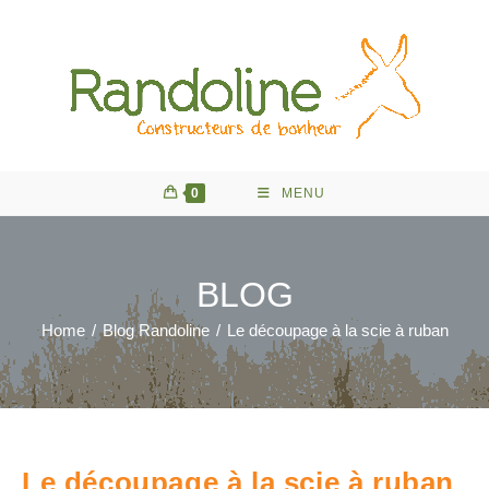
Skip
to
content
0
MENU
BLOG
Home
/
Blog Randoline
/
Le découpage à la scie à ruban
Le découpage à la scie à ruban