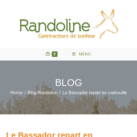
Skip
to
content
0
MENU
BLOG
Home
/
Blog Randoline
/
Le Bassador repart en vadrouille
Le Bassador repart en