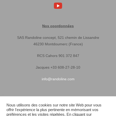
Nos coordonnées
SAS Randoline concept, 521 chemin de Lissandre
46230 Montdoumerc (France)
RCS Cahors 901 372 847
Jacques +33 608-27-28-10
info@randoline.com
Infos pratiques
Nous utilisons des cookies sur notre site Web pour vous
offrir l'expérience la plus pertinente en mémorisant vos
Garantie matériel
préférences et les visites répétées. En cliquant sur