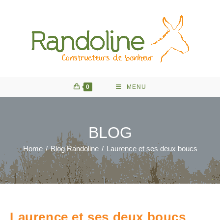
Skip
to
content
0
MENU
BLOG
Home
/
Blog Randoline
/
Laurence et ses deux boucs
Laurence et ses deux boucs