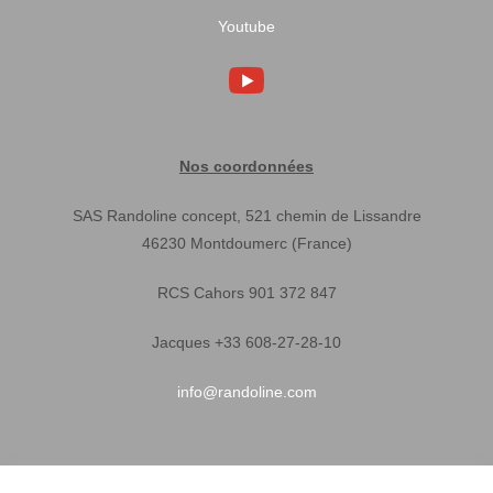
Youtube
Nos coordonnées
SAS Randoline concept, 521 chemin de Lissandre
46230 Montdoumerc (France)
RCS Cahors 901 372 847
Jacques +33 608-27-28-10
info@randoline.com
Infos pratiques