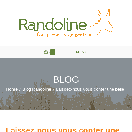
Skip
to
content
0
MENU
BLOG
Home
/
Blog Randoline
/
Laissez-nous vous conter une belle hist
Laissez-nous vous conter une