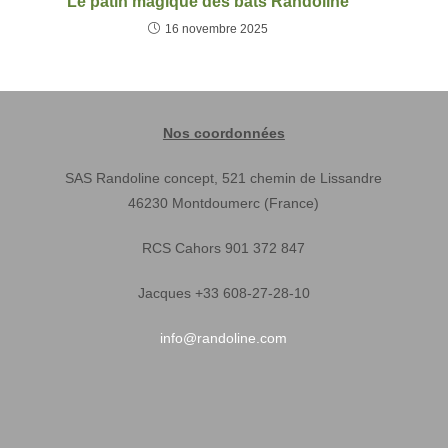
Le patin magique des bâts Randoline
16 novembre 2025
Nos coordonnées
SAS Randoline concept, 521 chemin de Lissandre
46230 Montdoumerc (France)
RCS Cahors 901 372 847
Jacques +33 608-27-28-10
info@randoline.com