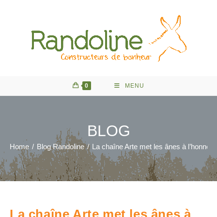
Skip
to
content
0
MENU
BLOG
Home
/
Blog Randoline
/
La chaîne Arte met les ânes à l’honneur
La chaîne Arte met les ânes à