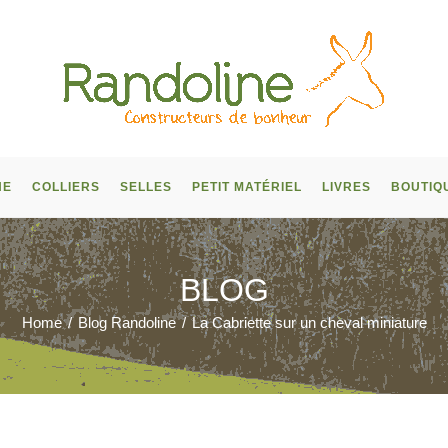
NE
COLLIERS
SELLES
PETIT MATÉRIEL
LIVRES
BOUTIQ
BLOG
Home
/
Blog Randoline
/
La Cabriette sur un cheval miniature