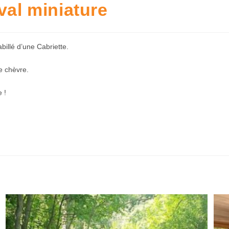
val miniature
billé d’une Cabriette.
e chèvre.
 !