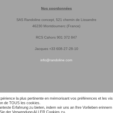
Nos coordonnées
SAS Randoline concept, 521 chemin de Lissandre
46230 Montdoumerc (France)
RCS Cahors 901 372 847
Jacques +33 608-27-28-10
info@randoline.com
expérience la plus pertinente en mémorisant vos préférences et les vis
tion de TOUS les cookies.
teste Erfahrung zu bieten, indem wir uns an Ihre Vorlieben erinnern
n Sie der Verwendung ALLER Cookies zu.