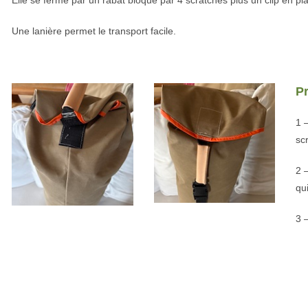
Elle se ferme par un rabat bloqué par 4 scratches plus un clip en pla
Une lanière permet le transport facile.
P
1 
sc
2 –
qu
3 