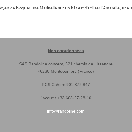
oyen de bloquer une Marinelle sur un bât est d’utiliser l’Amarelle, une 
Nos coordonnées
SAS Randoline concept, 521 chemin de Lissandre
46230 Montdoumerc (France)
RCS Cahors 901 372 847
Jacques +33 608-27-28-10
info@randoline.com