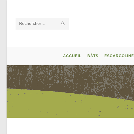
Skip
to
content
ENVOYER
Rechercher
LA
sur
RECHERCHE
ce
ACCUEIL
BÂTS
ESCARGOLINE
site