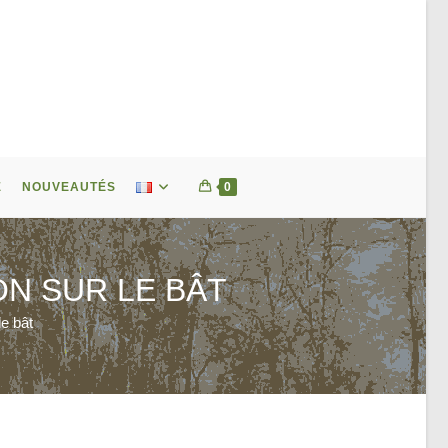
E
NOUVEAUTÉS
0
N SUR LE BÂT
le bât