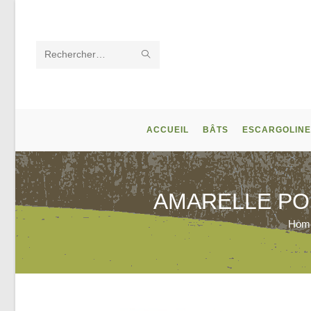
Skip
to
content
ENVOYER
Rechercher
LA
sur
RECHERCHE
ce
ACCUEIL
BÂTS
ESCARGOLINE
site
AMARELLE PO
Hom