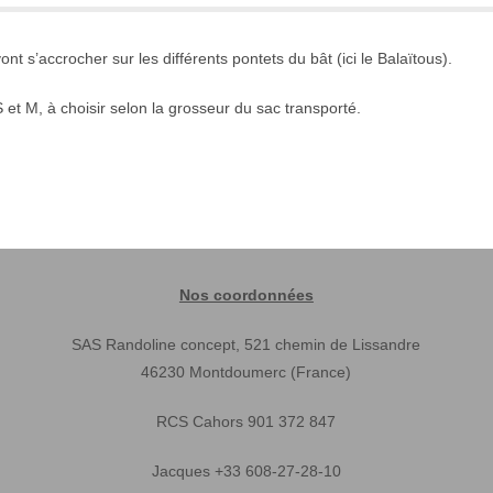
nt s’accrocher sur les différents pontets du bât (ici le Balaïtous).
S et M, à choisir selon la grosseur du sac transporté.
Nos coordonnées
SAS Randoline concept, 521 chemin de Lissandre
46230 Montdoumerc (France)
RCS Cahors 901 372 847
Jacques +33 608-27-28-10