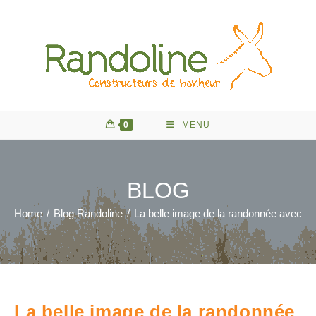
Skip
to
content
0
MENU
BLOG
Home
/
Blog Randoline
/
La belle image de la randonnée avec un 
La belle image de la randonnée