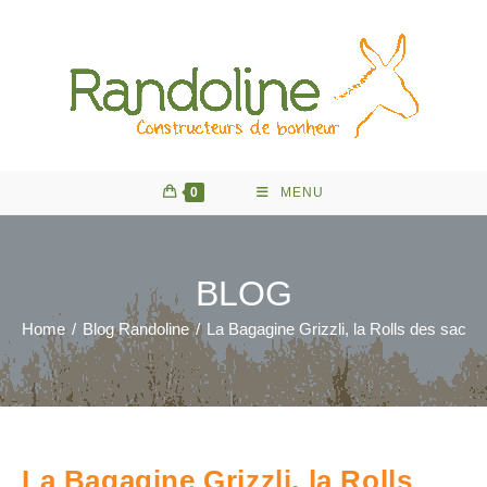
Skip
to
content
0
MENU
BLOG
Home
/
Blog Randoline
/
La Bagagine Grizzli, la Rolls des saco
La Bagagine Grizzli, la Rolls