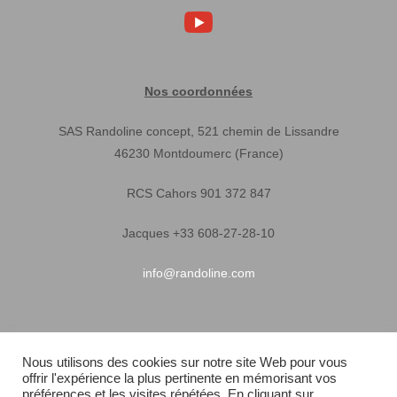
Nos coordonnées
SAS Randoline concept, 521 chemin de Lissandre
46230 Montdoumerc (France)
RCS Cahors 901 372 847
Jacques +33 608-27-28-10
info@randoline.com
Infos pratiques
Nous utilisons des cookies sur notre site Web pour vous
offrir l'expérience la plus pertinente en mémorisant vos
Garantie matériel
préférences et les visites répétées. En cliquant sur