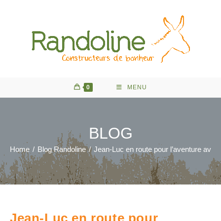
Skip
to
content
0
MENU
BLOG
Home
/
Blog Randoline
/
Jean-Luc en route pour l’aventure avec 
Jean-Luc en route pour