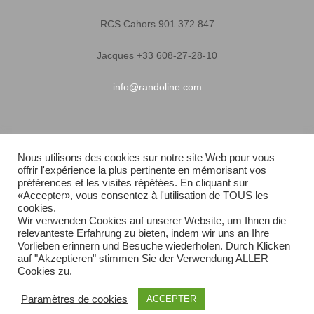
RCS Cahors 901 372 847
Jacques +33 608-27-28-10
info@randoline.com
Infos pratiques
Nous utilisons des cookies sur notre site Web pour vous
offrir l'expérience la plus pertinente en mémorisant vos
Garantie matériel
préférences et les visites répétées. En cliquant sur
«Accepter», vous consentez à l'utilisation de TOUS les
Conditions générales de vente
cookies.
Wir verwenden Cookies auf unserer Website, um Ihnen die
relevanteste Erfahrung zu bieten, indem wir uns an Ihre
Livraison rapide
Vorlieben erinnern und Besuche wiederholen. Durch Klicken
auf "Akzeptieren" stimmen Sie der Verwendung ALLER
Plan du site
Cookies zu.
Paramètres de cookies
ACCEPTER