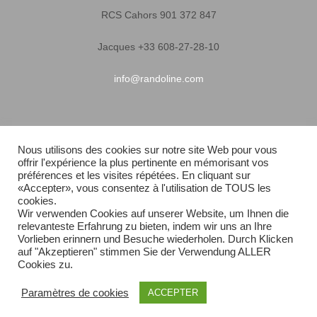
RCS Cahors 901 372 847
Jacques +33 608-27-28-10
info@randoline.com
Infos pratiques
Nous utilisons des cookies sur notre site Web pour vous
offrir l'expérience la plus pertinente en mémorisant vos
Garantie matériel
préférences et les visites répétées. En cliquant sur
«Accepter», vous consentez à l'utilisation de TOUS les
Conditions générales de vente
cookies.
Wir verwenden Cookies auf unserer Website, um Ihnen die
relevanteste Erfahrung zu bieten, indem wir uns an Ihre
Livraison rapide
Vorlieben erinnern und Besuche wiederholen. Durch Klicken
auf "Akzeptieren" stimmen Sie der Verwendung ALLER
Plan du site
Cookies zu.
Paramètres de cookies
ACCEPTER