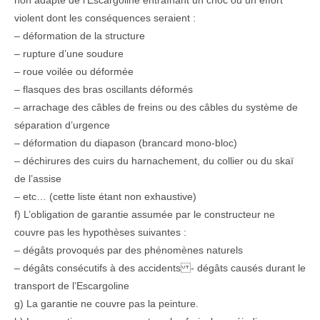
non adapté de l’Escargoline entraînant un choc ou un effort
violent dont les conséquences seraient :
– déformation de la structure
– rupture d’une soudure
– roue voilée ou déformée
– flasques des bras oscillants déformés
– arrachage des câbles de freins ou des câbles du système de
séparation d’urgence
– déformation du diapason (brancard mono-bloc)
– déchirures des cuirs du harnachement, du collier ou du skaï
de l’assise
– etc… (cette liste étant non exhaustive)
f) L’obligation de garantie assumée par le constructeur ne
couvre pas les hypothèses suivantes :
– dégâts provoqués par des phénomènes naturels
– dégâts consécutifs à des accidents - dégâts causés durant le
transport de l’Escargoline
g) La garantie ne couvre pas la peinture.