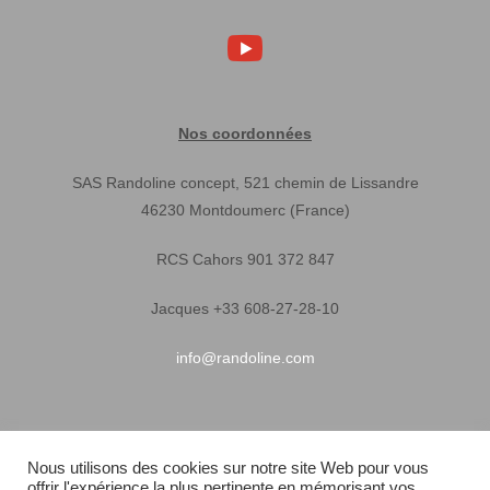
Nos coordonnées
SAS Randoline concept, 521 chemin de Lissandre
46230 Montdoumerc (France)
RCS Cahors 901 372 847
Jacques +33 608-27-28-10
info@randoline.com
Infos pratiques
Nous utilisons des cookies sur notre site Web pour vous
offrir l'expérience la plus pertinente en mémorisant vos
Garantie matériel