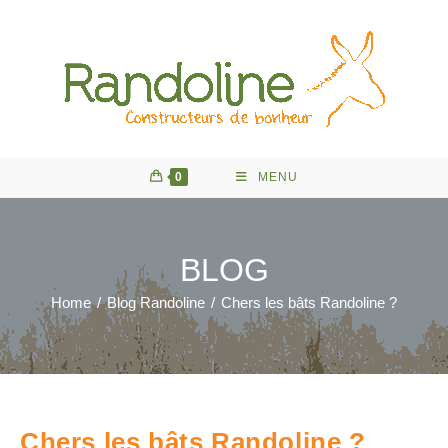
Skip
to
content
0
MENU
BLOG
Home
/
Blog Randoline
/
Chers les bâts Randoline ?
Chers les bâts Randoline ?