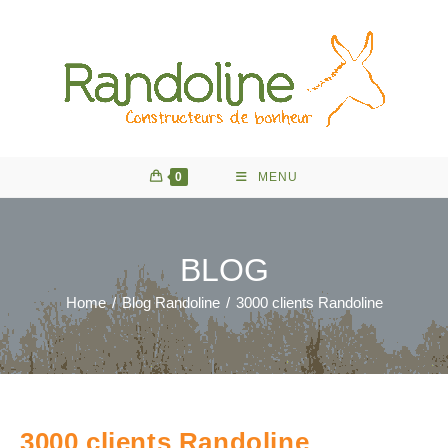
Skip
to
content
0
MENU
BLOG
Home
/
Blog Randoline
/
3000 clients Randoline
3000 clients Randoline