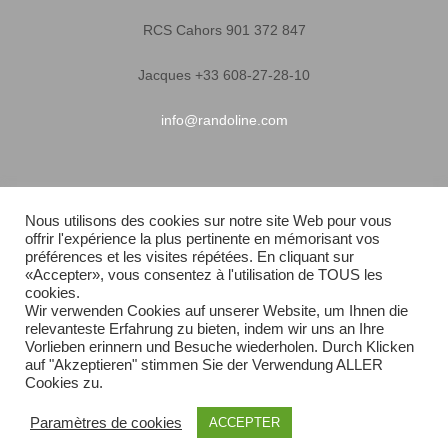
RCS Cahors 901 372 847
Jacques +33 608-27-28-10
info@randoline.com
Infos pratiques
Nous utilisons des cookies sur notre site Web pour vous
offrir l'expérience la plus pertinente en mémorisant vos
Garantie matériel
préférences et les visites répétées. En cliquant sur
«Accepter», vous consentez à l'utilisation de TOUS les
Conditions générales de vente
cookies.
Wir verwenden Cookies auf unserer Website, um Ihnen die
relevanteste Erfahrung zu bieten, indem wir uns an Ihre
Livraison rapide
Vorlieben erinnern und Besuche wiederholen. Durch Klicken
auf "Akzeptieren" stimmen Sie der Verwendung ALLER
Plan du site
Cookies zu.
Paramètres de cookies
ACCEPTER