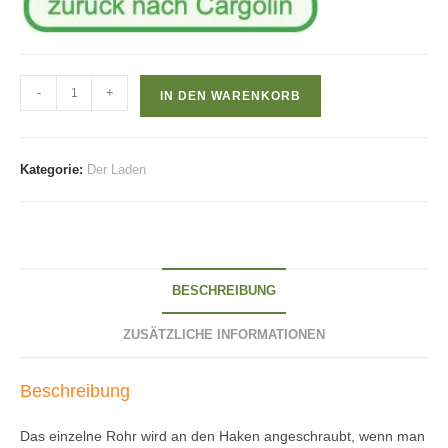
Satz
-
+
IN DEN WARENKORB
von
2
einzelne
Kategorie:
Der Laden
Aufhängerohre
Menge
BESCHREIBUNG
ZUSÄTZLICHE INFORMATIONEN
Beschreibung
Das einzelne Rohr wird an den Haken angeschraubt, wenn man